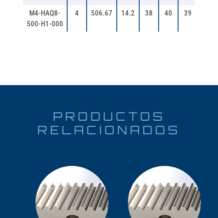
M4-HAQ8-
4
506.67
14.2
38
40
39
35
500-H1-000
PRODUCTOS
RELACIONADOS