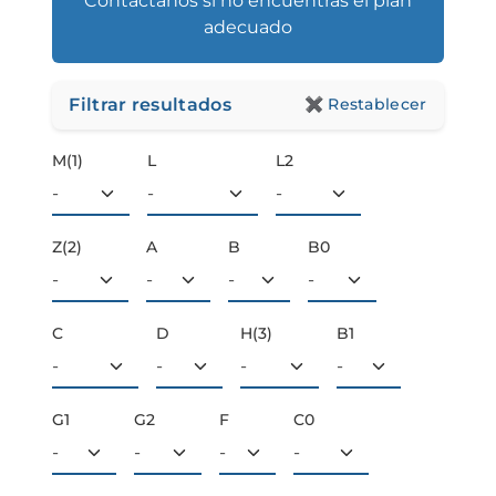
Contáctanos si no encuentras el plan
adecuado
Filtrar resultados
✖
Restablecer
M(1)
L
L2
Z(2)
A
B
B0
C
D
H(3)
B1
G1
G2
F
C0