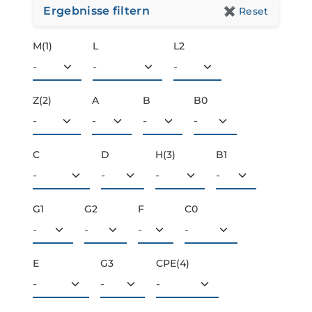
Ergebnisse filtern
✖
Reset
M(1)
L
L2
Z(2)
A
B
B0
C
D
H(3)
B1
G1
G2
F
C0
E
G3
CPE(4)