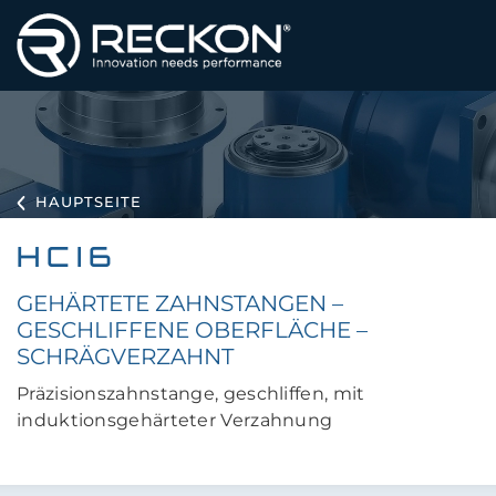
HAUPTSEITE
HCI6
GEHÄRTETE ZAHNSTANGEN –
GESCHLIFFENE OBERFLÄCHE –
SCHRÄGVERZAHNT
Präzisionszahnstange, geschliffen, mit
induktionsgehärteter Verzahnung