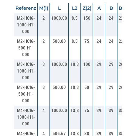
Referenz
M(1)
L
L2
Z(2)
A
B
B0
M2-HCI6-
2
1000.00
8.5
150
24
24
22
62
1000-H1-
000
M2-HCI6-
2
500.00
8.5
75
24
24
22
62
500-H1-
000
M3-HCI6-
3
1000.00
10.3
100
29
29
26
62
1000-H1-
000
M3-HCI6-
3
500.00
10.3
50
29
29
26
62
500-H1-
000
M4-HCI6-
4
1000.00
13.8
75
39
39
35
62
1000-H1-
000
M4-HCI6-
4
506.67
13.8
38
39
39
35
62