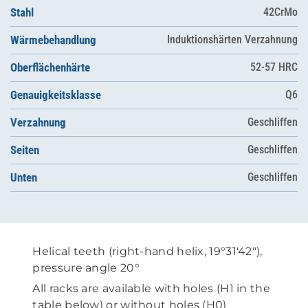
Stahl
42CrMo
Wärmebehandlung
Induktionshärten Verzahnung
Oberflächenhärte
52-57 HRC
Genauigkeitsklasse
Q6
Verzahnung
Geschliffen
Seiten
Geschliffen
Unten
Geschliffen
Helical teeth (right-hand helix, 19°31'42"),
pressure angle 20°
All racks are available with holes (H1 in the
table below) or without holes (H0)