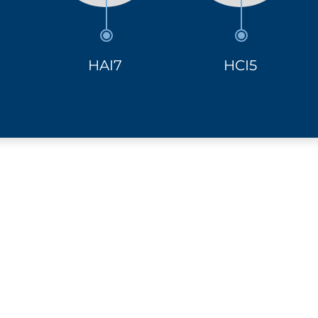
HAI7
HCI5